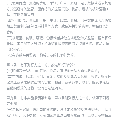
(三)使用伪造、变造的手册、单证、印章、账册、电子数据或者以其他
方式逃避海关监管，擅自将海关监管货物、物品、进境的境外运输工
具，在境内销售的；
(四)使用伪造、变造的手册、单证、印章、账册、电子数据或者以伪报
加工贸易制成品单位耗料量等方式，致使海关监管货物、物品脱离监
管的；
(五)以藏匿、伪装、瞒报、伪报或者其他方式逃避海关监管，擅自将保
税区、出口加工区等海关特殊监管区域内的海关监管货物、物品，运
出区外的；
(六)有逃避海关监管，构成走私的其他行为的。
第八条 有下列行为之一的，按走私行为论处：
(一)明知是走私进口的货物、物品，直接向走私人非法收购的；
(二)在内海、领海、界河、界湖，船舶及所载人员运输、收购、贩卖国
家禁止或者限制进出境的货物、物品，或者运输、收购、贩卖依法应
当缴纳税款的货物，没有合法证明的。
第九条 有本实施条例第七条、第八条所列行为之一的，依照下列规
定处罚：
(一)走私国家禁止进出口的货物的，没收走私货物及违法所得，可以并
处100万元以下罚款；走私国家禁止进出境的物品的，没收走私物品及