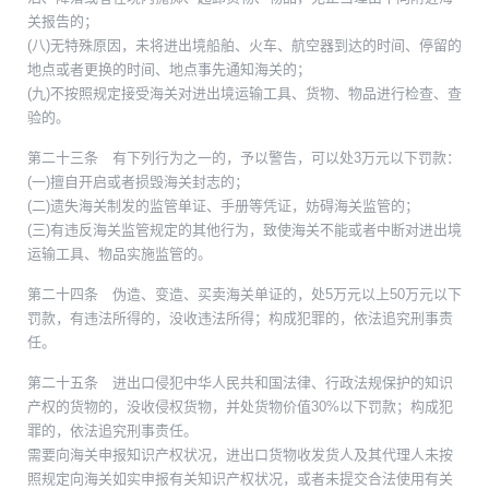
关报告的；
(八)无特殊原因，未将进出境船舶、火车、航空器到达的时间、停留的
地点或者更换的时间、地点事先通知海关的；
(九)不按照规定接受海关对进出境运输工具、货物、物品进行检查、查
验的。
第二十三条 有下列行为之一的，予以警告，可以处3万元以下罚款：
(一)擅自开启或者损毁海关封志的；
(二)遗失海关制发的监管单证、手册等凭证，妨碍海关监管的；
(三)有违反海关监管规定的其他行为，致使海关不能或者中断对进出境
运输工具、物品实施监管的。
第二十四条 伪造、变造、买卖海关单证的，处5万元以上50万元以下
罚款，有违法所得的，没收违法所得；构成犯罪的，依法追究刑事责
任。
第二十五条 进出口侵犯中华人民共和国法律、行政法规保护的知识
产权的货物的，没收侵权货物，并处货物价值30%以下罚款；构成犯
罪的，依法追究刑事责任。
需要向海关申报知识产权状况，进出口货物收发货人及其代理人未按
照规定向海关如实申报有关知识产权状况，或者未提交合法使用有关