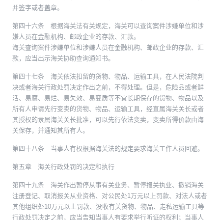
并签字或者盖章。
第四十六条 根据海关法有关规定，海关可以查询案件涉嫌单位和涉
嫌人员在金融机构、邮政企业的存款、汇款。
海关查询案件涉嫌单位和涉嫌人员在金融机构、邮政企业的存款、汇
款，应当出示海关协助查询通知书。
第四十七条 海关依法扣留的货物、物品、运输工具，在人民法院判
决或者海关行政处罚决定作出之前，不得处理。但是，危险品或者鲜
活、易腐、易烂、易失效、易变质等不宜长期保存的货物、物品以及
所有人申请先行变卖的货物、物品、运输工具，经直属海关关长或者
其授权的隶属海关关长批准，可以先行依法变卖，变卖所得价款由海
关保存，并通知其所有人。
第四十八条 当事人有权根据海关法的规定要求海关工作人员回避。
第五章 海关行政处罚的决定和执行
第四十九条 海关作出暂停从事有关业务、暂停报关执业、撤销海关
注册登记、取消报关从业资格、对公民处1万元以上罚款、对法人或者
其他组织处10万元以上罚款、没收有关货物、物品、走私运输工具等
行政处罚决定之前，应当告知当事人有要求举行听证的权利；当事人