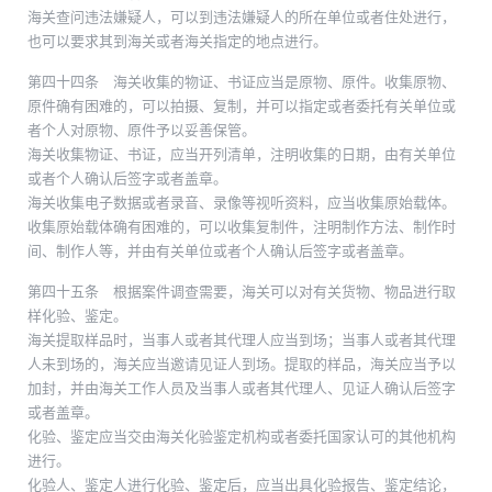
海关查问违法嫌疑人，可以到违法嫌疑人的所在单位或者住处进行，
也可以要求其到海关或者海关指定的地点进行。
第四十四条 海关收集的物证、书证应当是原物、原件。收集原物、
原件确有困难的，可以拍摄、复制，并可以指定或者委托有关单位或
者个人对原物、原件予以妥善保管。
海关收集物证、书证，应当开列清单，注明收集的日期，由有关单位
或者个人确认后签字或者盖章。
海关收集电子数据或者录音、录像等视听资料，应当收集原始载体。
收集原始载体确有困难的，可以收集复制件，注明制作方法、制作时
间、制作人等，并由有关单位或者个人确认后签字或者盖章。
第四十五条 根据案件调查需要，海关可以对有关货物、物品进行取
样化验、鉴定。
海关提取样品时，当事人或者其代理人应当到场；当事人或者其代理
人未到场的，海关应当邀请见证人到场。提取的样品，海关应当予以
加封，并由海关工作人员及当事人或者其代理人、见证人确认后签字
或者盖章。
化验、鉴定应当交由海关化验鉴定机构或者委托国家认可的其他机构
进行。
化验人、鉴定人进行化验、鉴定后，应当出具化验报告、鉴定结论，