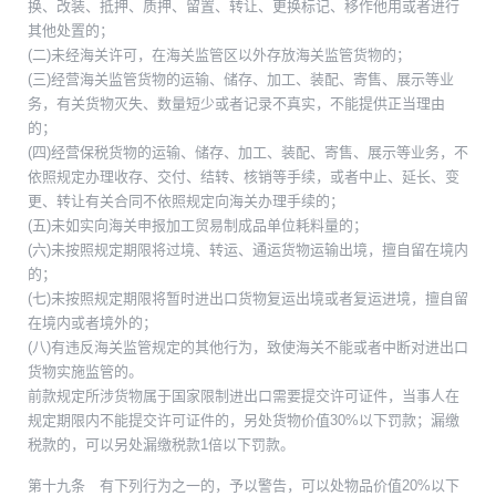
换、改装、抵押、质押、留置、转让、更换标记、移作他用或者进行
其他处置的；
(二)未经海关许可，在海关监管区以外存放海关监管货物的；
(三)经营海关监管货物的运输、储存、加工、装配、寄售、展示等业
务，有关货物灭失、数量短少或者记录不真实，不能提供正当理由
的；
(四)经营保税货物的运输、储存、加工、装配、寄售、展示等业务，不
依照规定办理收存、交付、结转、核销等手续，或者中止、延长、变
更、转让有关合同不依照规定向海关办理手续的；
(五)未如实向海关申报加工贸易制成品单位耗料量的；
(六)未按照规定期限将过境、转运、通运货物运输出境，擅自留在境内
的；
(七)未按照规定期限将暂时进出口货物复运出境或者复运进境，擅自留
在境内或者境外的；
(八)有违反海关监管规定的其他行为，致使海关不能或者中断对进出口
货物实施监管的。
前款规定所涉货物属于国家限制进出口需要提交许可证件，当事人在
规定期限内不能提交许可证件的，另处货物价值30%以下罚款；漏缴
税款的，可以另处漏缴税款1倍以下罚款。
第十九条 有下列行为之一的，予以警告，可以处物品价值20%以下