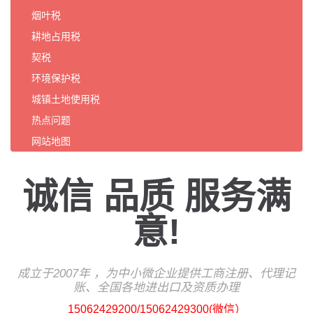
烟叶税
耕地占用税
契税
环境保护税
城镇土地使用税
热点问题
网站地图
诚信 品质 服务满
意!
成立于2007年 ，为中小微企业提供工商注册、代理记
账、
全国各地
进出口及资质办理
15062429200/15062429300(微信）