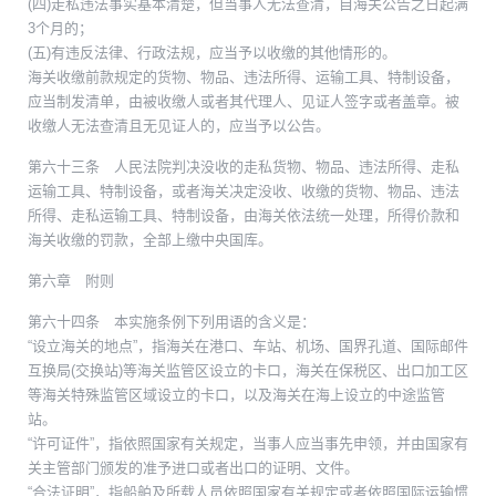
(四)走私违法事实基本清楚，但当事人无法查清，自海关公告之日起满
3个月的；
(五)有违反法律、行政法规，应当予以收缴的其他情形的。
海关收缴前款规定的货物、物品、违法所得、运输工具、特制设备，
应当制发清单，由被收缴人或者其代理人、见证人签字或者盖章。被
收缴人无法查清且无见证人的，应当予以公告。
第六十三条 人民法院判决没收的走私货物、物品、违法所得、走私
运输工具、特制设备，或者海关决定没收、收缴的货物、物品、违法
所得、走私运输工具、特制设备，由海关依法统一处理，所得价款和
海关收缴的罚款，全部上缴中央国库。
第六章 附则
第六十四条 本实施条例下列用语的含义是：
“设立海关的地点”，指海关在港口、车站、机场、国界孔道、国际邮件
互换局(交换站)等海关监管区设立的卡口，海关在保税区、出口加工区
等海关特殊监管区域设立的卡口，以及海关在海上设立的中途监管
站。
“许可证件”，指依照国家有关规定，当事人应当事先申领，并由国家有
关主管部门颁发的准予进口或者出口的证明、文件。
“合法证明”，指船舶及所载人员依照国家有关规定或者依照国际运输惯