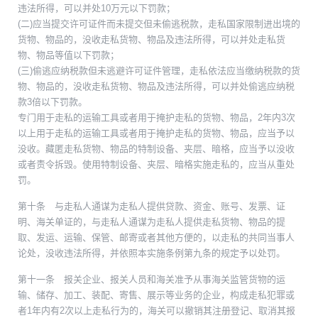
违法所得，可以并处10万元以下罚款；
(二)应当提交许可证件而未提交但未偷逃税款，走私国家限制进出境的
货物、物品的，没收走私货物、物品及违法所得，可以并处走私货
物、物品等值以下罚款；
(三)偷逃应纳税款但未逃避许可证件管理，走私依法应当缴纳税款的货
物、物品的，没收走私货物、物品及违法所得，可以并处偷逃应纳税
款3倍以下罚款。
专门用于走私的运输工具或者用于掩护走私的货物、物品，2年内3次
以上用于走私的运输工具或者用于掩护走私的货物、物品，应当予以
没收。藏匿走私货物、物品的特制设备、夹层、暗格，应当予以没收
或者责令拆毁。使用特制设备、夹层、暗格实施走私的，应当从重处
罚。
第十条 与走私人通谋为走私人提供贷款、资金、账号、发票、证
明、海关单证的，与走私人通谋为走私人提供走私货物、物品的提
取、发运、运输、保管、邮寄或者其他方便的，以走私的共同当事人
论处，没收违法所得，并依照本实施条例第九条的规定予以处罚。
第十一条 报关企业、报关人员和海关准予从事海关监管货物的运
输、储存、加工、装配、寄售、展示等业务的企业，构成走私犯罪或
者1年内有2次以上走私行为的，海关可以撤销其注册登记、取消其报