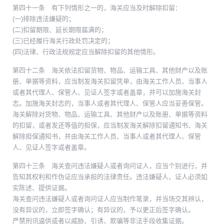
第四十一条 有下列情形之一的，海关应当及时解除扣留：
(一)排除违法嫌疑的；
(二)扣留期限、延长期限届满的；
(三)已经履行海关行政处罚决定的；
(四)法律、行政法规规定应当解除扣留的其他情形。
第四十二条 海关依法扣留货物、物品、运输工具、其他财产以及账
册、单据等资料，应当制发海关扣留凭单，由海关工作人员、当事人
或者其代理人、保管人、见证人签字或者盖章，并可以加施海关封
志。加施海关封志的，当事人或者其代理人、保管人应当妥善保管。
海关解除对货物、物品、运输工具、其他财产以及账册、单据等资料
的扣留，或者发还等值的担保，应当制发海关解除扣留通知书、海关
解除担保通知书，并由海关工作人员、当事人或者其代理人、保管
人、见证人签字或者盖章。
第四十三条 海关查问违法嫌疑人或者询问证人，应当个别进行，并
告知其权利和作伪证应当承担的法律责任。违法嫌疑人、证人必须如
实陈述、提供证据。
海关查问违法嫌疑人或者询问证人应当制作笔录，并当场交其辨认，
没有异议的，立即签字确认；有异议的，予以更正后签字确认。
严禁刑讯逼供或者以威胁、引诱、欺骗等非法手段收集证据。