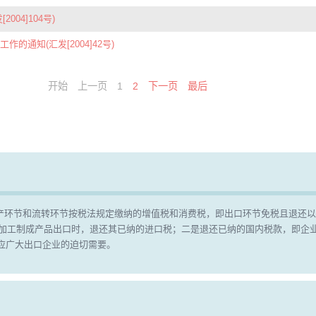
4]104号)
通知(汇发[2004]42号)
开始
上一页
1
2
下一页
最后
产环节和流转环节按税法规定缴纳的增值税和消费税，即出口环节免税且退还以
，加工制成产品出口时，退还其已纳的进口税；二是退还已纳的国内税款，即企
顺应广大出口企业的迫切需要。