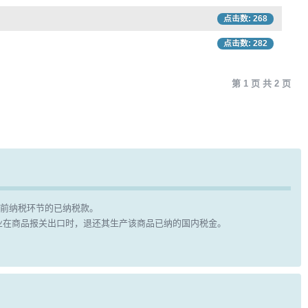
点击数: 268
点击数: 282
第 1 页 共 2 页
前纳税环节的已纳税款。
业在商品报关出口时，退还其生产该商品已纳的国内税金。