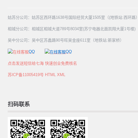
姑苏分公司：姑苏区西环路1638号国际经贸大厦1505室（(地铁站:西环路
相城分公司：相城区相城大道789号8034室(苏宁电器北面凯翔大厦1号楼)
吴中分公司：吴中区苏蠡路90号旺吴金座611室（地铁站:新家桥）
QQ
QQ
点击发送短信给七海 快速创业免费核名
苏ICP备11005419号
HTML
XML
扫码联系