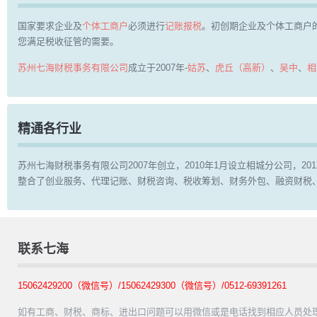
国家要求企业及
个体工商户
必须进行
记账报税
。初创期企业及个体工商户
您满足税收征管的需要。
苏州七海财税事务有限公司
成立于2007年-
姑苏
、
虎丘（高新）
、
吴中
、
相
精通各行业
苏州七海财税事务有限公司2007年创立，2010年1月设立相城分公司，
整合了创业服务、代理记账、财税咨询、税收筹划、财务外包、融资财税
联系七海
15062429200（微信号）/15062429300（微信号）/0512-69391261
如有工商、财税、商标、进出口问题可以用微信或是电话找到相应人员处