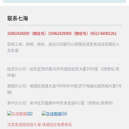
联系七海
15062429200（微信号）/15062429300（微信号）/0512-69391261
如有工商、财税、商标、进出口问题可以用微信或是电话找到相应人
员处理
姑苏分公司：姑苏区西环路1638号国际经贸大厦1505室（(地铁站:西
环路）
相城分公司：相城区相城大道789号8034室(苏宁电器北面凯翔大厦1号
楼)
吴中分公司：吴中区苏蠡路90号旺吴金座611室（地铁站:新家桥）
QQ
QQ
点击发送短信给七海 快速创业免费核名