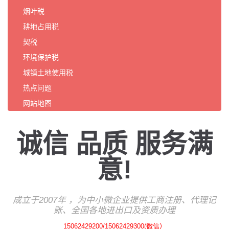
烟叶税
耕地占用税
契税
环境保护税
城镇土地使用税
热点问题
网站地图
诚信 品质 服务满
意!
成立于2007年 ，为中小微企业提供工商注册、代理记
账、
全国各地
进出口及资质办理
15062429200/15062429300(微信）