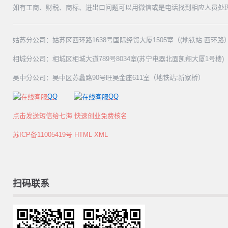
如有工商、财税、商标、进出口问题可以用微信或是电话找到相应人员处
姑苏分公司：姑苏区西环路1638号国际经贸大厦1505室（(地铁站:西环路
相城分公司：相城区相城大道789号8034室(苏宁电器北面凯翔大厦1号楼)
吴中分公司：吴中区苏蠡路90号旺吴金座611室（地铁站:新家桥）
QQ
QQ
点击发送短信给七海 快速创业免费核名
苏ICP备11005419号
HTML
XML
扫码联系