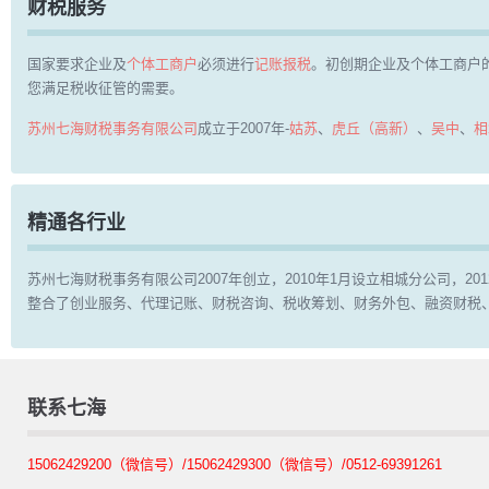
财税服务
国家要求企业及
个体工商户
必须进行
记账报税
。初创期企业及个体工商户
您满足税收征管的需要。
苏州七海财税事务有限公司
成立于2007年-
姑苏
、
虎丘（高新）
、
吴中
、
相
精通各行业
苏州七海财税事务有限公司2007年创立，2010年1月设立相城分公司，
整合了创业服务、代理记账、财税咨询、税收筹划、财务外包、融资财税
联系七海
15062429200（微信号）/15062429300（微信号）/0512-69391261