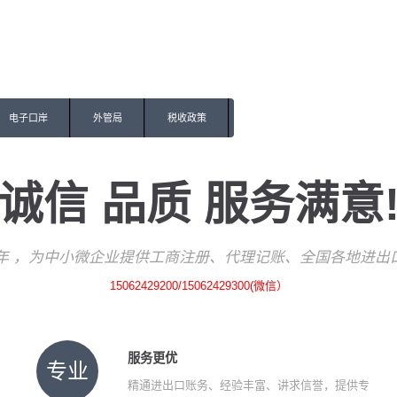
电子口岸
外管局
税收政策
诚信 品质 服务满意
7年 ，为中小微企业提供工商注册、代理记账、
全国各地
进出
15062429200/15062429300(微信）
服务更优
专业
精通进出口账务、经验丰富、讲求信誉，提供专