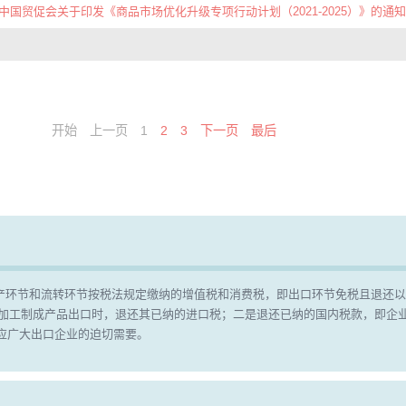
中国贸促会关于印发《商品市场优化升级专项行动计划（2021-2025）》的通知
开始
上一页
1
2
3
下一页
最后
产环节和流转环节按税法规定缴纳的增值税和消费税，即出口环节免税且退还以
，加工制成产品出口时，退还其已纳的进口税；二是退还已纳的国内税款，即企
顺应广大出口企业的迫切需要。