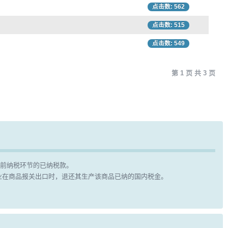
点击数: 562
点击数: 515
点击数: 549
第 1 页 共 3 页
前纳税环节的已纳税款。
业在商品报关出口时，退还其生产该商品已纳的国内税金。